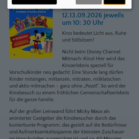
Disney Channel
Mitmachkino
12.13.09.2026 jeweils
um 10: 30 Uhr
Kino bedeutet Licht aus, Ruhe
und Stillsitzen?
Nicht beim Disney Channel
Mitmach-Kino! Hier wird das
Kinoerlebnis speziell für
Vorschulkinder neu gedacht: Eine Stunde lang dürfen
Kinder mitsingen, mittanzen, mitraten, mitklatschen
und aktiv mitmachen – ganz ohne „Pssst!“. So wird der
Kinobesuch zu einem fröhlichen Gemeinschaftserlebnis
für die ganze Familie.
Auf der großen Leinwand führt Micky Maus als
animierter Gastgeber die Kinobesucher durch das
kunterbunte Programm, das gezielt auf die Bedürfnisse
und Aufmerksamkeitsspanne der kleinsten Zuschauer
im Vorschulalter ausgerichtet ist und ca. 60 Minuten