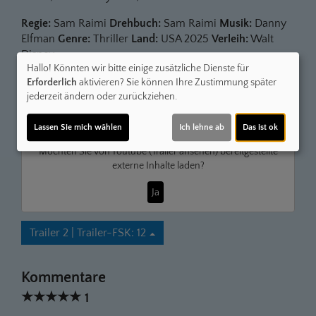
Regie:
Sam Raimi
Drehbuch:
Sam Raimi
Musik:
Danny
Elfman
Genre:
Thriller
Land:
USA 2025
Verleih:
Walt
Disney
Hallo! Könnten wir bitte einige zusätzliche Dienste für
Inhalte zum Teil von
Erforderlich
aktivieren? Sie können Ihre Zustimmung später
jederzeit ändern oder zurückziehen.
© CINEPROG ...macht Lust auf Ihr Kino!
Lassen Sie mich wählen
Ich lehne ab
Das ist ok
Möchten Sie von
Youtube (Trailer ansehen)
bereitgestellte
externe Inhalte laden?
Ja
Trailer 2 | Trailer-FSK: 12
Kommentare
★
★
★
★
★
1