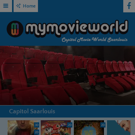
Home
Capitol Saarlouis
3D
2D
2D
2D