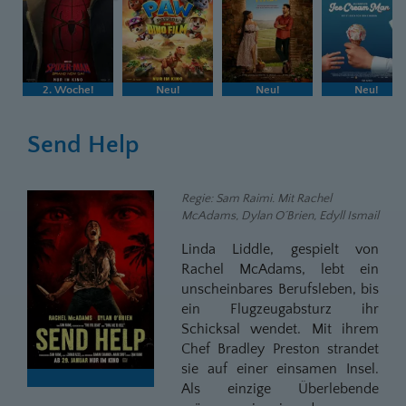
2. Woche!
Neu!
Neu!
Neu!
Send Help
Regie: Sam Raimi. Mit Rachel
McAdams, Dylan O´Brien, Edyll Ismail
Linda Liddle, gespielt von
Rachel McAdams, lebt ein
unscheinbares Berufsleben, bis
ein Flugzeugabsturz ihr
Schicksal wendet. Mit ihrem
Chef Bradley Preston strandet
sie auf einer einsamen Insel.
Als einzige Überlebende