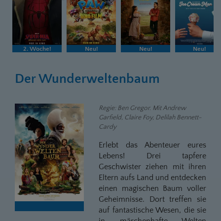
2. Woche!
Neu!
Neu!
Neu!
Der Wunderweltenbaum
Regie: Ben Gregor. Mit Andrew
Garfield, Claire Foy, Delilah Bennett-
Cardy
Erlebt das Abenteuer eures
Lebens! Drei tapfere
Geschwister ziehen mit ihren
Eltern aufs Land und entdecken
einen magischen Baum voller
Geheimnisse. Dort treffen sie
auf fantastische Wesen, die sie
in märchenhafte Welten